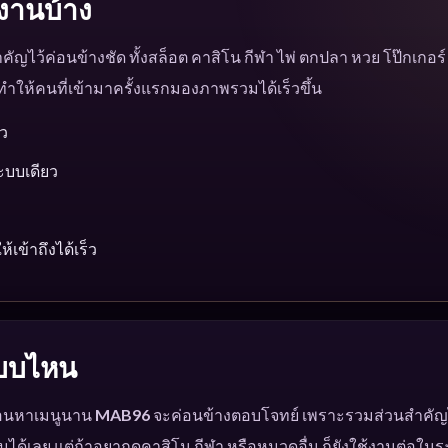
งานบ้าง
ัญไว้ค่อนข้างชัด ทั้งสล็อต คาสิโน กีฬา ไพ่ ตกปลา หวย โป๊กเกอร์ 
ทำให้คนที่เข้ามาครั้งแรกมองภาพรวมได้เร็วขึ้น
ว
ะบบเดียว
เข้าถึงได้เร็ว
บบไหน
ลื่อนหาเมนูนาน
MAB96
จะค่อนข้างตอบโจทย์ เพราะรวมส่วนสำคัญ
ได้เลย แต่ถ้าอยากดูคาสิโน กีฬา หรือหมวดอื่น ก็ยังใช้งานต่อใน