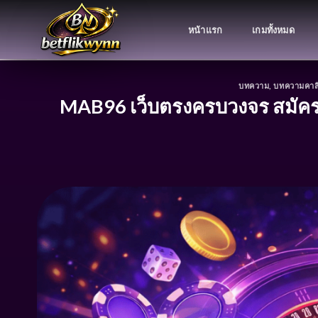
Skip
to
หน้าแรก
เกมทั้งหมด
content
บทความ
,
บทความคาสิ
MAB96 เว็บตรงครบวงจร สมัครง