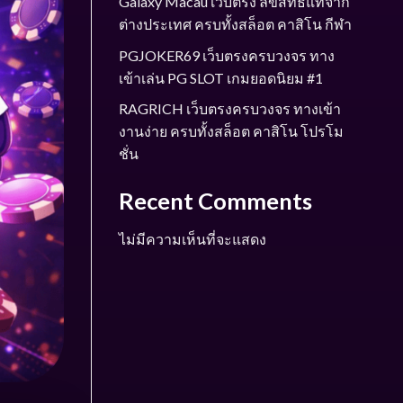
Galaxy Macau เว็บตรง ลิขสิทธิ์แท้จาก
ต่างประเทศ ครบทั้งสล็อต คาสิโน กีฬา
PGJOKER69 เว็บตรงครบวงจร ทาง
เข้าเล่น PG SLOT เกมยอดนิยม #1
RAGRICH เว็บตรงครบวงจร ทางเข้า
งานง่าย ครบทั้งสล็อต คาสิโน โปรโม
ชั่น
Recent Comments
ไม่มีความเห็นที่จะแสดง