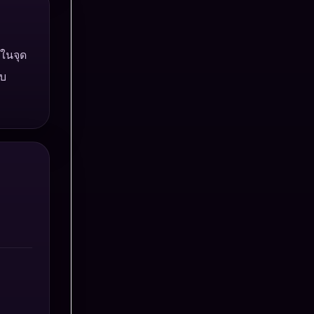
ีในจุด
อบ
ก