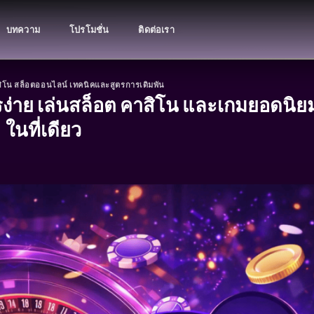
บทความ
โปรโมชั่น
ติดต่อเรา
โน สล็อตออนไลน์ เทคนิคและสูตรการเดิมพัน
่าย เล่นสล็อต คาสิโน และเกมยอดนิยม
ในที่เดียว