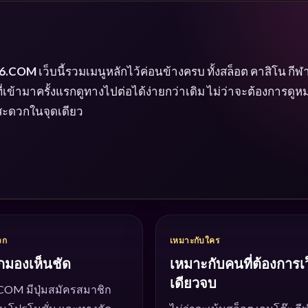
6.COM
เว็บนี้รวมเมนูหลักไว้ค่อนข้างครบ ทั้งสล็อต คาสิโน กีฬ
ี่เข้ามาครั้งแรกดูทางไปต่อได้ง่ายกว่าเดิม ไม่ว่าจะต้องการดู
้สะดวกในจุดเดียว
วก
เหมาะกับใคร
ักมองเห็นชัด
เหมาะกับคนที่ต้องการเ
เดียวจบ
OM มีปุ่มสมัครสมาชิก