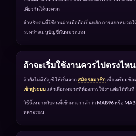
เดียวกันได้สะดวก
สำหรับคนที่ใช้งานผ่านมือถือเป็นหลัก การแยกหมวดให้
ระหว่างเมนูบัญชีกับหมวดเกม
ถ้าจะเริ่มใช้งานควรไปตรงไหน
ถ้ายังไม่มีบัญชี ให้เริ่มจาก
สมัครสมาชิก
เพื่อเตรียมข้อ
เข้าสู่ระบบ
แล้วเลือกหมวดที่ต้องการใช้งานต่อได้ทันที
วิธีนี้เหมาะกับคนที่เข้ามาจากคำว่า
MAB96
หรือ
MAB
หลายรอบ