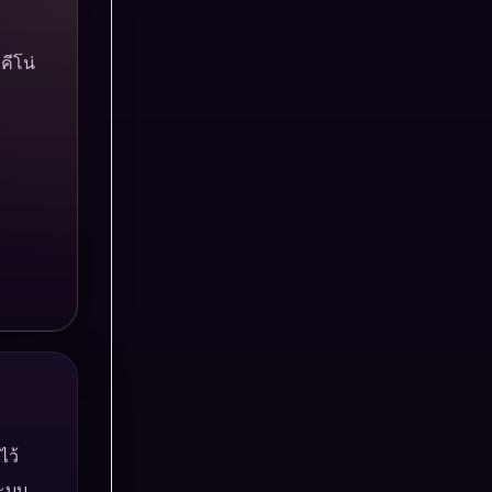
คีโน่
ไว้
ระบบ