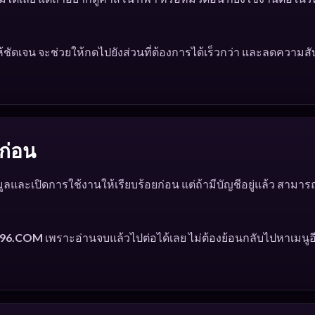
ชัดเจน จะช่วยให้กดไปยังส่วนที่ต้องการได้เร็วกว่า และลดความส
ก่อน
มูลและเปิดการใช้งานให้เรียบร้อยก่อน แต่ถ้ามีบัญชีอยู่แล้ว สามารถ
96.COM
เพราะอ่านจบแล้วไปต่อได้เลย ไม่ต้องย้อนกลับไปหาเมนูอ