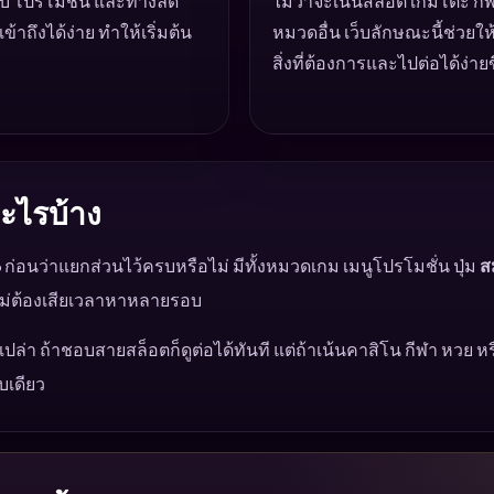
ะบบ โปรโมชั่น และทางลัด
ไม่ว่าจะเน้นสล็อต เกมโต๊ะ กี
ข้าถึงได้ง่าย ทำให้เริ่มต้น
หมวดอื่น เว็บลักษณะนี้ช่วยให
สิ่งที่ต้องการและไปต่อได้ง่ายข
ะไรบ้าง
6
ก่อนว่าแยกส่วนไว้ครบหรือไม่ มีทั้งหมวดเกม เมนูโปรโมชั่น ปุ่ม
ส
นไม่ต้องเสียเวลาหาหลายรอบ
ปล่า ถ้าชอบสายสล็อตก็ดูต่อได้ทันที แต่ถ้าเน้นคาสิโน กีฬา หวย หร
บเดียว