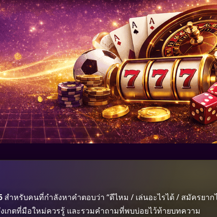
Q
6
สำหรับคนที่กำลังหาคำตอบว่า “ดีไหม / เล่นอะไรได้ / สมัครยา
สังเกตที่มือใหม่ควรรู้ และรวมคำถามที่พบบ่อยไว้ท้ายบทความ