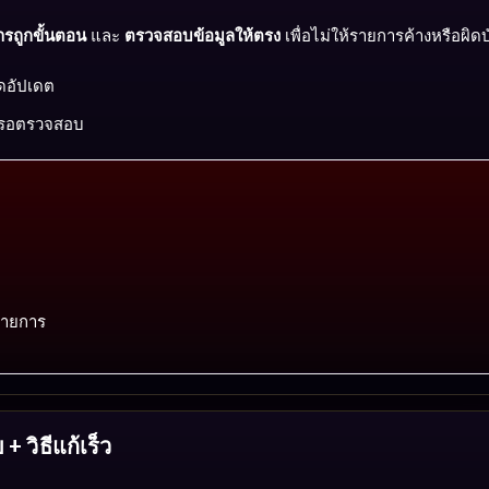
รถูกขั้นตอน
และ
ตรวจสอบข้อมูลให้ตรง
เพื่อไม่ให้รายการค้างหรือผิดบ
ดอัปเดต
→ รอตรวจสอบ
นรายการ
 วิธีแก้เร็ว