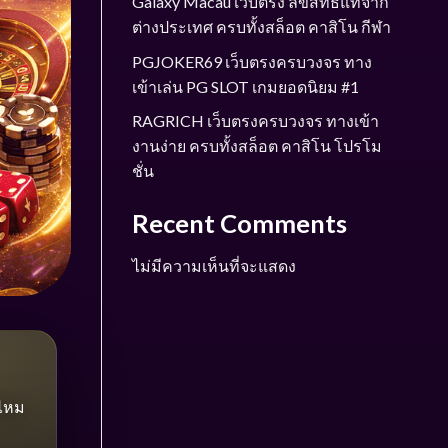
Galaxy Macau เว็บตรง ลิขสิทธิ์แท้จาก
ต่างประเทศ ครบทั้งสล็อต คาสิโน กีฬา
PGJOKER69 เว็บตรงครบวงจร ทาง
เข้าเล่น PG SLOT เกมยอดนิยม #1
RAGRICH เว็บตรงครบวงจร ทางเข้า
งานง่าย ครบทั้งสล็อต คาสิโน โปรโม
ชั่น
Recent Comments
ไม่มีความเห็นที่จะแสดง
กไหม