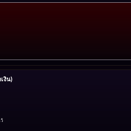
กเงิน)
ว้