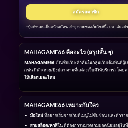
สมัครสมาชิก
*ปุ่มด้านบนเป็นหน้าสมัคร/เข้าสู่ระบบของเว็บไซต์นี้ (18+ เล่นอย
MAHAGAME66 คืออะไร (สรุปสั้น ๆ)
MAHAGAME66
เป็นชื่อเว็บ/คำค้นในกลุ่มเว็บเดิมพันที่ผ
(เช่น กีฬา/หวย/ยิงปลา ตามที่แต่ละเว็บมีให้บริการ) โดย
ให้เลือกเยอะไหม
MAHAGAME66 เหมาะกับใคร
มือใหม่
ที่อยากเริ่มจากเว็บที่เมนูไม่ซับซ้อน และทำรา
สายสล็อต/คาสิโน
ที่ต้องการหมวดเกมยอดนิยมอยู่ในที่