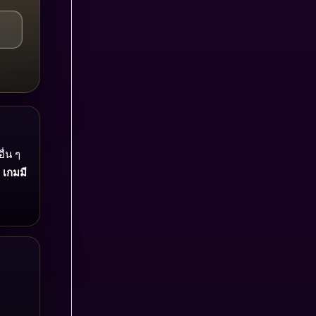
ื่น ๆ
ะ
เกมมี