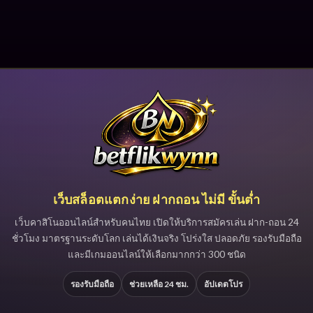
เว็บสล็อตแตกง่าย ฝากถอน ไม่มี ขั้นต่ำ
เว็บคาสิโนออนไลน์สำหรับคนไทย เปิดให้บริการสมัครเล่น ฝาก-ถอน 24
ชั่วโมง มาตรฐานระดับโลก เล่นได้เงินจริง โปร่งใส ปลอดภัย รองรับมือถือ
และมีเกมออนไลน์ให้เลือกมากกว่า 300 ชนิด
รองรับมือถือ
ช่วยเหลือ 24 ชม.
อัปเดตโปร