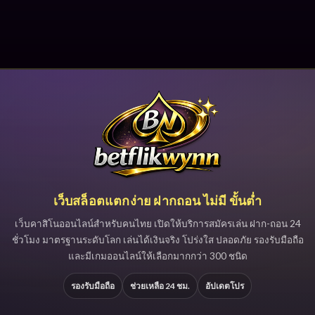
เว็บสล็อตแตกง่าย ฝากถอน ไม่มี ขั้นต่ำ
เว็บคาสิโนออนไลน์สำหรับคนไทย เปิดให้บริการสมัครเล่น ฝาก-ถอน 24
ชั่วโมง มาตรฐานระดับโลก เล่นได้เงินจริง โปร่งใส ปลอดภัย รองรับมือถือ
และมีเกมออนไลน์ให้เลือกมากกว่า 300 ชนิด
รองรับมือถือ
ช่วยเหลือ 24 ชม.
อัปเดตโปร