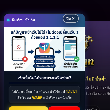
ปิด
แจ้งเตือนเข้าเว็บ
เข้าเว็บไม่ได้จากบางเครือข่าย?
เว็บสล็อตแตกง่าย ฝากถอน ไม่มี ขั้นต่ำ
เว็บคาสิโนออนไลน์สำหรับคนไทย เปิดให้บริการสมัค
ไม่ต้องเปลี่ยนเว็บ ✅ แนะนำใช้แอป
1.1.1.1
มาตรฐานระดับโลก เล่นได้เงินจริง โปร่งใส ปลอดภัย
เปิดโหมด
WARP
แล้วรีเฟรชหน้าเว็บ
ออนไลน์ให้เลือกมากกว่า 300 ชนิด