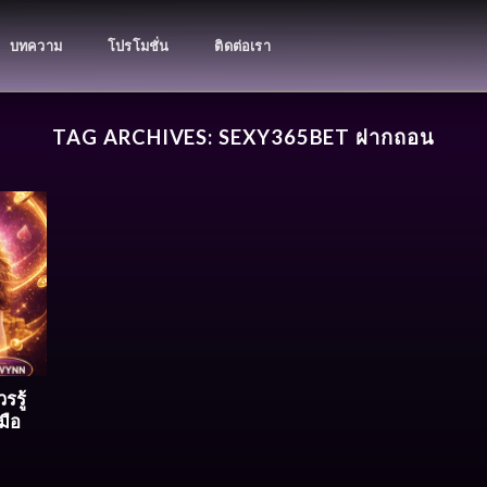
บทความ
โปรโมชั่น
ติดต่อเรา
TAG ARCHIVES:
SEXY365BET ฝากถอน
รรู้
มือ