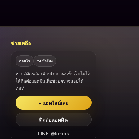
ช่วยเหลือ
ตอบไว
24 ชั่วโมง
หากสมัครสมาชิก/ฝากถอน/เข้าเว็บไม่ได้
ให้ติดต่อแอดมินเพื่อช่วยตรวจสอบได้
ทันที
+ แอดไลน์เลย
ติดต่อแอดมิน
LINE:
@behbk