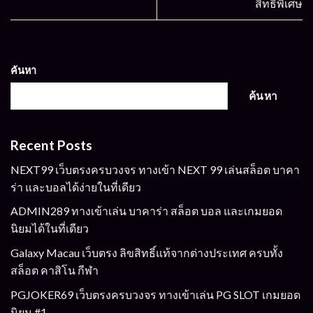
สิทธิพิเศษ
ค้นหา
ค้นหา
Recent Posts
NEXT99 เว็บตรงครบวงจร ทางเข้า NEXT 99 เล่นสล็อต บาคา
ร่า และบอลได้ง่ายในที่เดียว
ADMIN289 ทางเข้าเล่น บาคาร่า สล็อต บอล และเกมยอด
นิยมได้ในที่เดียว
Galaxy Macau เว็บตรง ลิขสิทธิ์แท้จากต่างประเทศ ครบทั้ง
สล็อต คาสิโน กีฬา
PGJOKER69 เว็บตรงครบวงจร ทางเข้าเล่น PG SLOT เกมยอด
นิยม #1