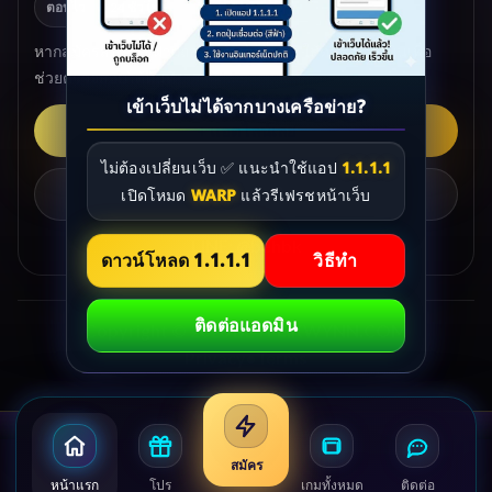
ตอบไว
24 ชั่วโมง
หากสมัครสมาชิก/ฝากถอน/เข้าเว็บไม่ได้ ให้ติดต่อแอดมินเพื่อ
ช่วยตรวจสอบได้ทันที
เข้าเว็บไม่ได้จากบางเครือข่าย?
+ แอดไลน์เลย
ไม่ต้องเปลี่ยนเว็บ ✅ แนะนำใช้แอป
1.1.1.1
ติดต่อแอดมิน
เปิดโหมด
WARP
แล้วรีเฟรชหน้าเว็บ
LINE:
@behbk
ดาวน์โหลด 1.1.1.1
วิธีทำ
ติดต่อแอดมิน
Copyright © 2026 BETFLIKWYNN.COM
Privacy
•
Terms
สมัคร
หน้าแรก
โปร
เกมทั้งหมด
ติดต่อ