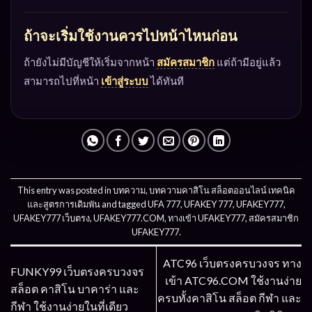
ถ้าจะเริ่มใช้งานควรไปหน้าไหนก่อน
ถ้ายังไม่มีบัญชีให้เริ่มจากหน้า
สมัครสมาชิก
แต่ถ้ามีอยู่แล้ว
สามารถไปที่หน้า
เข้าสู่ระบบ
ได้ทันที
This entry was posted in
บทความ
,
บทความคาสิโน สล็อตออนไลน์ เทคนิค
และสูตรการเดิมพัน
and tagged
UFA 777
,
UFAKEY 777
,
UFAKEY777
,
UFAKEY777 เว็บตรง
,
UFAKEY777.COM
,
ทางเข้า UFAKEY777
,
สมัครสมาชิก
UFAKEY777
.
ATC96 เว็บตรงครบวงจร ทาง
FUNKY99 เว็บตรงครบวงจร
เข้า ATC96.COM ใช้งานง่าย
สล็อต คาสิโน บาคาร่า และ
ครบทั้งคาสิโน สล็อต กีฬา และ
กีฬา ใช้งานง่ายในที่เดียว