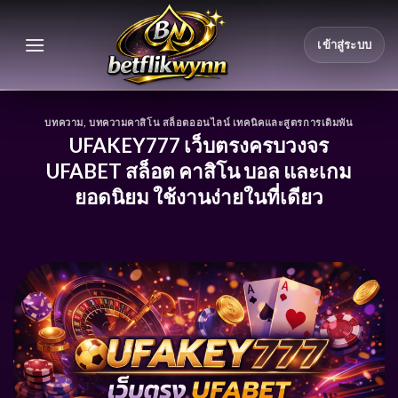
Skip
to
เข้าสู่ระบบ
content
บทความ
,
บทความคาสิโน สล็อตออนไลน์ เทคนิคและสูตรการเดิมพัน
UFAKEY777 เว็บตรงครบวงจร
UFABET สล็อต คาสิโน บอล และเกม
ยอดนิยม ใช้งานง่ายในที่เดียว