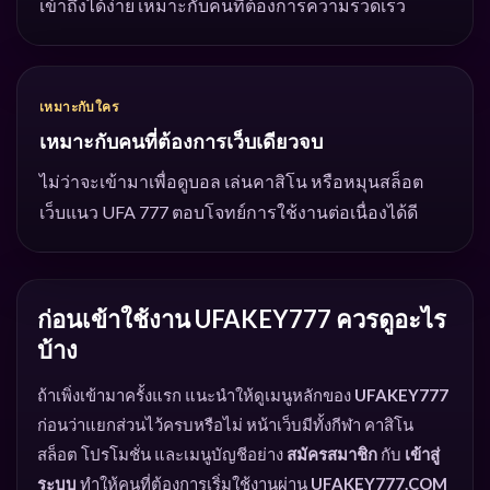
เข้าถึงได้ง่าย เหมาะกับคนที่ต้องการความรวดเร็ว
เหมาะกับใคร
เหมาะกับคนที่ต้องการเว็บเดียวจบ
ไม่ว่าจะเข้ามาเพื่อดูบอล เล่นคาสิโน หรือหมุนสล็อต
เว็บแนว UFA 777 ตอบโจทย์การใช้งานต่อเนื่องได้ดี
ก่อนเข้าใช้งาน UFAKEY777 ควรดูอะไร
บ้าง
ถ้าเพิ่งเข้ามาครั้งแรก แนะนำให้ดูเมนูหลักของ
UFAKEY777
ก่อนว่าแยกส่วนไว้ครบหรือไม่ หน้าเว็บมีทั้งกีฬา คาสิโน
สล็อต โปรโมชั่น และเมนูบัญชีอย่าง
สมัครสมาชิก
กับ
เข้าสู่
ระบบ
ทำให้คนที่ต้องการเริ่มใช้งานผ่าน
UFAKEY777.COM