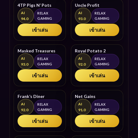
4TP Pigs N’ Pots
Uncle Profit
AI
AI
RELAX
RELAX
94.0
GAMING
93.0
GAMING
เข้าเล่น
เข้าเล่น
Masked Treasures
Royal Potato 2
AI
AI
RELAX
RELAX
93.0
GAMING
92.0
GAMING
เข้าเล่น
เข้าเล่น
Frank’s Diner
Net Gains
AI
AI
RELAX
RELAX
92.0
GAMING
91.0
GAMING
เข้าเล่น
เข้าเล่น