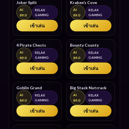
Joker Split
Kraken’s Cove
AI
AI
RELAX
RELAX
89.0
GAMING
89.0
GAMING
เข้าเล่น
เข้าเล่น
4 Pirate Chests
Bounty County
AI
AI
RELAX
RELAX
89.0
GAMING
89.0
GAMING
เข้าเล่น
เข้าเล่น
Goblin Grand
Big Stack Nutcrack
AI
AI
RELAX
RELAX
89.0
GAMING
89.0
GAMING
เข้าเล่น
เข้าเล่น