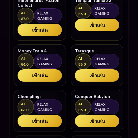
Killer Sharks: Action
Templar Tumble 2
Collect
AI
RELAX
AI
RELAX
86.0
GAMING
87.0
GAMING
เข้าเล่น
เข้าเล่น
Money Train 4
Tarasque
AI
AI
RELAX
RELAX
86.0
GAMING
86.0
GAMING
เข้าเล่น
เข้าเล่น
Chomplings
Conquer Babylon
AI
AI
RELAX
RELAX
86.0
GAMING
86.0
GAMING
เข้าเล่น
เข้าเล่น