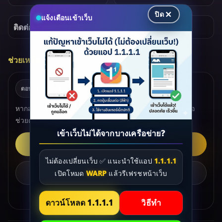
ปิด
แจ้งเตือนเข้าเว็บ
ติดต่อเรา
เข้าเว็บไม่ได้ (1.1.1.1)
ช่วยเหลือ
ตอบไว
24 ชั่วโมง
หากสมัครสมาชิก/ฝากถอน/เข้าเว็บไม่ได้ ให้ติดต่อแอดมินเพื่อ
ช่วยตรวจสอบได้ทันที
เข้าเว็บไม่ได้จากบางเครือข่าย?
+ แอดไลน์เลย
ไม่ต้องเปลี่ยนเว็บ ✅ แนะนำใช้แอป
1.1.1.1
ติดต่อแอดมิน
เปิดโหมด
WARP
แล้วรีเฟรชหน้าเว็บ
LINE:
@behbk
ดาวน์โหลด 1.1.1.1
วิธีทำ