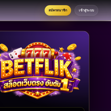
สมัครสมาชิก
เข้าสู่ระบบ