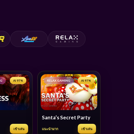
NG
AI 97%
RELAX GAMING
AI 97%
Santa’s Secret Party
เข้าเล่น
แนะนำมาก
เข้าเล่น