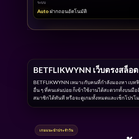
ระบบ
Auto
ฝากถอนอัตโนมัติ
BETFLIKWYNN เว็บตรงสล็อต B
BETFLIKWYNN เหมาะกับคนที่กำลังมองหา เบทฟิก ท
อื่น ๆ ที่คนเล่นบ่อย ก็เข้าใช้งานได้สะดวกทั้งบ
สมาชิกได้ทันที หรือจะดูเกมทั้งหมดและเช็กโปรโมช
เกมแนะนำประจำวัน