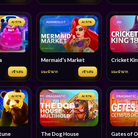
AI 97%
ASKMESLOT
AI 97%
JILI
a
Mermaid’s Market
Cricket Kin
เข้าเล่น
แนะนำมาก
เข้าเล่น
แนะนำมาก
AI 97%
PRAGMATIC
AI 97%
PRAGMATIC
rtune
The Dog House
Gates of O