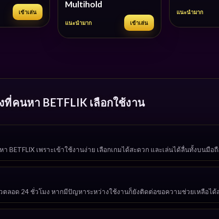
Multihold
เข้าเล่น
แนะนำมาก
แนะนำมาก
เข้าเล่น
ที่คนหา BETFLIK เลือกใช้งาน
า BETFLIX เพราะเข้าใช้งานง่าย เลือกเกมได้สะดวก และเล่นได้ลื่นทั้งบนมือ
วตลอด 24 ชั่วโมง หากมีปัญหาระหว่างใช้งานก็ยังติดต่อขอความช่วยเหลือได