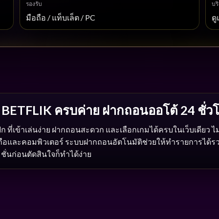
รองรับ
บร
มือถือ / แท็บเล็ต / PC
ด
ETFLIK ครบค่าย ฝากถอนออโต้ 24 ชั่ว
ี่เข้าเล่นง่าย ฝากถอนสะดวก และเลือกเกมได้ครบในเว็บเดียว ไม
นมือถือและคอมพิวเตอร์ ระบบฝากถอนอัตโนมัติช่วยให้ทำรายการได้รว
ั่นก่อนตัดสินใจก็ทำได้ง่าย