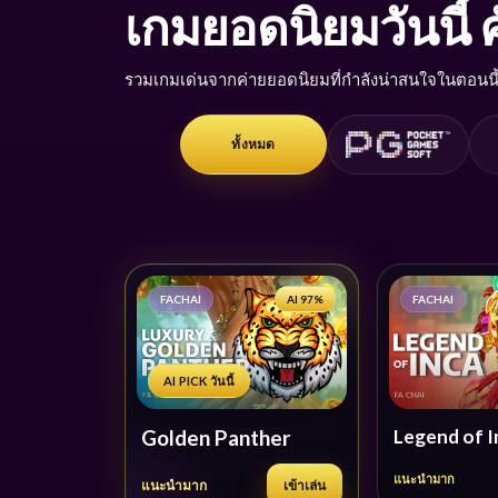
เกมยอดนิยมวันนี้
รวมเกมเด่นจากค่ายยอดนิยมที่กำลังน่าสนใจในตอนนี้ 
ทั้งหมด
FACHAI
AI 97%
FACHAI
AI PICK วันนี้
Golden Panther
Legend of I
แนะนำมาก
แนะนำมาก
เข้าเล่น