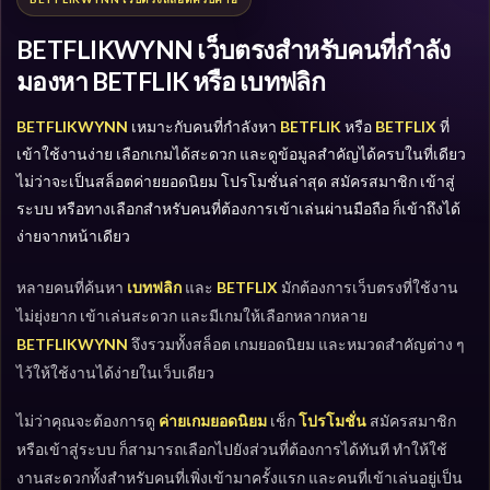
BETFLIKWYNN เว็บตรงสำหรับคนที่กำลัง
มองหา BETFLIK หรือ เบทฟลิก
BETFLIKWYNN
เหมาะกับคนที่กำลังหา
BETFLIK
หรือ
BETFLIX
ที่
เข้าใช้งานง่าย เลือกเกมได้สะดวก และดูข้อมูลสำคัญได้ครบในที่เดียว
ไม่ว่าจะเป็นสล็อตค่ายยอดนิยม โปรโมชั่นล่าสุด สมัครสมาชิก เข้าสู่
ระบบ หรือทางเลือกสำหรับคนที่ต้องการเข้าเล่นผ่านมือถือ ก็เข้าถึงได้
ง่ายจากหน้าเดียว
หลายคนที่ค้นหา
เบทฟลิก
และ
BETFLIX
มักต้องการเว็บตรงที่ใช้งาน
ไม่ยุ่งยาก เข้าเล่นสะดวก และมีเกมให้เลือกหลากหลาย
BETFLIKWYNN
จึงรวมทั้งสล็อต เกมยอดนิยม และหมวดสำคัญต่าง ๆ
ไว้ให้ใช้งานได้ง่ายในเว็บเดียว
ไม่ว่าคุณจะต้องการดู
ค่ายเกมยอดนิยม
เช็ก
โปรโมชั่น
สมัครสมาชิก
หรือเข้าสู่ระบบ ก็สามารถเลือกไปยังส่วนที่ต้องการได้ทันที ทำให้ใช้
งานสะดวกทั้งสำหรับคนที่เพิ่งเข้ามาครั้งแรก และคนที่เข้าเล่นอยู่เป็น