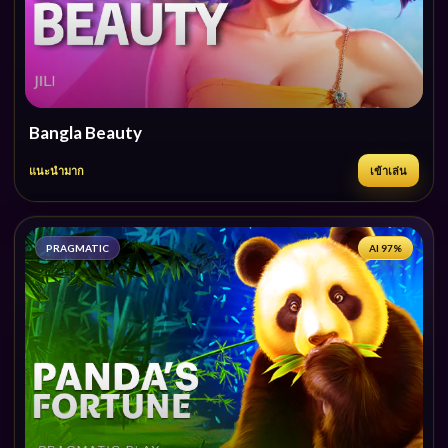
Bangla Beauty
แนะนำมาก
เข้าเล่น
PRAGMATIC
AI 97%