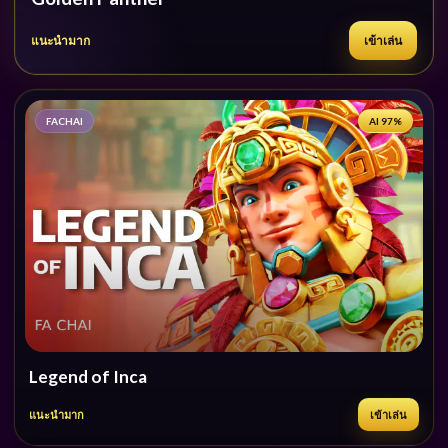
แนะนำมาก
เข้าเล่น
FACHAI
AI 97%
Legend of Inca
แนะนำมาก
เข้าเล่น