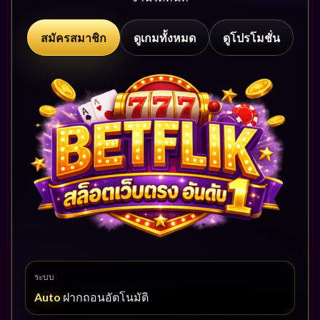
สมัครสมาชิก
ดูเกมทั้งหมด
ดูโปรโมชั่น
ระบบ
Auto
ฝากถอนอัตโนมัติ