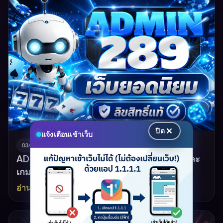
ปิด
แจ้งเตือนเข้าเว็บ
03/04/2026
บทความ
ADMIN289 ทางเข้าเล่น บาคาร่า สล็อต บอล และ
เกมยอดนิยมได้ในที่เดียว
อ่านต่อ