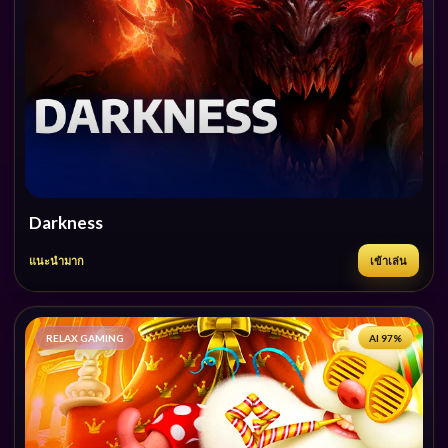
Darkness
แนะนำมาก
เข้าเล่น
RELAX GAMING
AI 97%