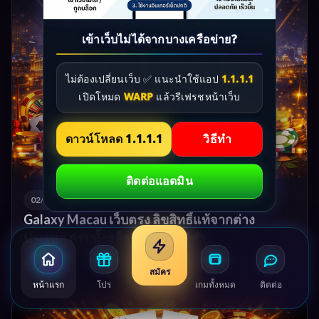
เข้าเว็บไม่ได้จากบางเครือข่าย?
ไม่ต้องเปลี่ยนเว็บ ✅ แนะนำใช้แอป
1.1.1.1
เปิดโหมด
WARP
แล้วรีเฟรชหน้าเว็บ
ดาวน์โหลด 1.1.1.1
วิธีทำ
ติดต่อแอดมิน
02/04/2026
บทความ
Galaxy Macau เว็บตรง ลิขสิทธิ์แท้จากต่าง
ประเทศ ครบทั้งสล็อต คาสิโน กีฬา
อ่านต่อ
สมัคร
หน้าแรก
โปร
เกมทั้งหมด
ติดต่อ