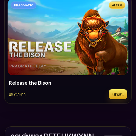
PRAGMATIC
AI 97%
Release the Bison
แนะนำมาก
เข้าเล่น