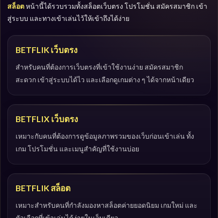
สล็อต
หน้านี้ได้รวบรวมทั้งสล็อตเว็บตรง โปรโมชั่น สมัครสมาชิก เข้า
สู่ระบบ และทางเข้าเล่นไว้ให้เข้าถึงได้ง่าย
BETFLIK เว็บตรง
สำหรับคนที่ต้องการเว็บตรงที่เข้าใช้งานง่าย สมัครสมาชิก
สะดวก เข้าสู่ระบบได้ไว และเลือกดูเกมต่าง ๆ ได้จากหน้าเดียว
BETFLIX เว็บตรง
เหมาะกับคนที่ต้องการดูข้อมูลภาพรวมของเว็บก่อนเข้าเล่น ทั้ง
เกม โปรโมชั่น และเมนูสำคัญที่ใช้งานบ่อย
BETFLIK สล็อต
เหมาะสำหรับคนที่กำลังมองหาสล็อตค่ายยอดนิยม เกมใหม่ และ
ตัวเลือกที่เข้าเล่นได้ง่ายในเว็บเดียว