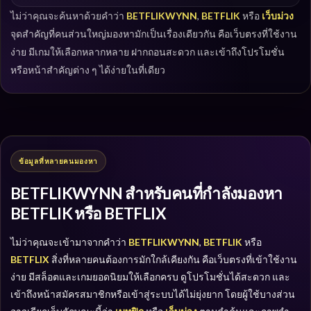
ไม่ว่าคุณจะค้นหาด้วยคำว่า
BETFLIKWYNN
,
BETFLIK
หรือ
เว็บม่วง
จุดสำคัญที่คนส่วนใหญ่มองหามักเป็นเรื่องเดียวกัน คือเว็บตรงที่ใช้งาน
ง่าย มีเกมให้เลือกหลากหลาย ฝากถอนสะดวก และเข้าถึงโปรโมชั่น
หรือหน้าสำคัญต่าง ๆ ได้ง่ายในที่เดียว
ข้อมูลที่หลายคนมองหา
BETFLIKWYNN สำหรับคนที่กำลังมองหา
BETFLIK หรือ BETFLIX
ไม่ว่าคุณจะเข้ามาจากคำว่า
BETFLIKWYNN
,
BETFLIK
หรือ
BETFLIX
สิ่งที่หลายคนต้องการมักใกล้เคียงกัน คือเว็บตรงที่เข้าใช้งาน
ง่าย มีสล็อตและเกมยอดนิยมให้เลือกครบ ดูโปรโมชั่นได้สะดวก และ
เข้าถึงหน้าสมัครสมาชิกหรือเข้าสู่ระบบได้ไม่ยุ่งยาก โดยผู้ใช้บางส่วน