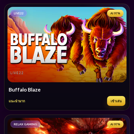
LIVE22
AI 97%
Buffalo Blaze
แนะนำมาก
เข้าเล่น
RELAX GAMING
AI 97%