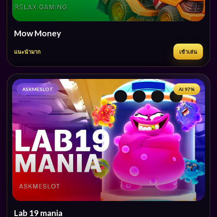
Mow Money
แนะนำมาก
เข้าเล่น
ASKMESLOT
AI 97%
Lab 19 mania