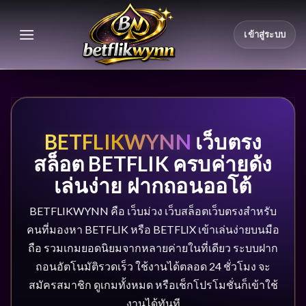
Skip
to
เข้าสู่ระบบ
content
BETFLIKWYNN
เว็บตรง
สล็อต BETFLIK ครบค่ายดัง
เล่นง่าย ฝากถอนออโต้
BETFLIKWYNN คือ เว็บม่วง เว็บสล็อตเว็บตรงสำหรับ
คนที่มองหา BETFLIK หรือ BETFLIX เข้าเล่นง่ายบนมือ
ถือ รวมเกมยอดนิยมจากหลายค่ายในที่เดียว ระบบฝาก
ถอนอัตโนมัติรวดเร็ว ใช้งานได้ตลอด 24 ชั่วโมง จะ
สมัครสมาชิก ดูเกมทั้งหมด หรือเช็กโปรโมชั่นก็เข้าใช้
งานได้ทันที